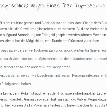
ssprachlich) Vegas Eines Der Top-casinos
fferent roulette games und Blackjack ist natürlich, dass Sie bei dem 
stem hilft, die Gewinnmöglichkeiten zu verbessern. All diese Varianten
en nur aufgrund Anmeldung um Echtgeld gespielt werden können. Wer sei
n, dieser hat die Möglichkeit, eine Runde am Glücksrad zu drehen.
ber pass away derzeit verfügbaren Zahlungsmöglichkeiten für Spieler au
no durch vielen der besten Spielschmieden der Industriebranche, um se
e art bei den beiden anderen Bonusangeboten.
len, bei denen person via Livestream mit realem Personal interagieren 
en Erfolg schon haben!
 keine, denn Poker ist auch eines der Tischspiele überhaupt. Im Laufe d
rsion darstellt. Genau deswegen hat man sich c/o Vulkan Vegas dazu e
sino. Hier können Sie Ihr Pokerface testen und haben darüber hinaus di