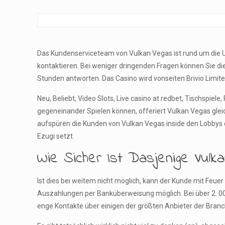
Das Kundenserviceteam von Vulkan Vegas ist rund um die Uh
kontaktieren. Bei weniger dringenden Fragen können Sie di
Stunden antworten. Das Casino wird vonseiten Brivio Limite
Neu, Beliebt, Video Slots, Live casino at redbet, Tischspiel
gegeneinander Spielen können, offeriert Vulkan Vegas glei
aufspüren die Kunden von Vulkan Vegas inside den Lobbys d
Ezugi setzt.
Wie Sicher Ist Dasjenige Vulk
Ist dies bei weitem nicht möglich, kann der Kunde mit Fe
Auszahlungen per Banküberweisung möglich. Bei über 2. 00
enge Kontakte über einigen der größten Anbieter der Branc