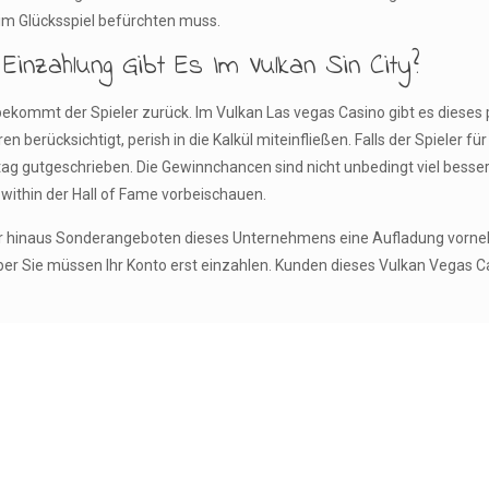
 im Glücksspiel befürchten muss.
Einzahlung Gibt Es Im Vulkan Sin City?
ekommt der Spieler zurück. Im Vulkan Las vegas Casino gibt es diese
erücksichtigt, perish in die Kalkül miteinfließen. Falls der Spieler für
gutgeschrieben. Die Gewinnchancen sind nicht unbedingt viel besser o
within der Hall of Fame vorbeischauen.
er hinaus Sonderangeboten dieses Unternehmens eine Aufladung vorne
ber Sie müssen Ihr Konto erst einzahlen. Kunden dieses Vulkan Vegas 