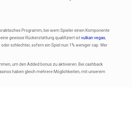
s praktisches Programm, bei wem Spieler einen Komponente
 eine gewisse Rückerstattung qualifiziert ist
vulkan vegas
,
der schlechter, sofern ein Spiel nun 1% weniger cap. Wer
hmen, um den Added bonus zu aktivieren. Bei cashback
Casinos haben gleich mehrere Möglichkeiten, mit unserem