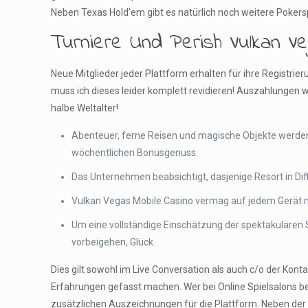
Neben Texas Hold’em gibt es natürlich noch weitere Pokersp
Turniere Und Perish Vulkan V
Neue Mitglieder jeder Plattform erhalten für ihre Registri
muss ich dieses leider komplett revidieren! Auszahlungen 
halbe Weltalter!
Abenteuer, ferne Reisen und magische Objekte werden 
wöchentlichen Bonusgenuss.
Das Unternehmen beabsichtigt, dasjenige Resort in Di
Vulkan Vegas Mobile Casino vermag auf jedem Gerät mit
Um eine vollständige Einschätzung der spektakulären
vorbeigehen, Glück.
Dies gilt sowohl im Live Conversation als auch c/o der Kon
Erfahrungen gefasst machen. Wer bei Online Spielsalons bes
zusätzlichen Auszeichnungen für die Plattform. Neben der 