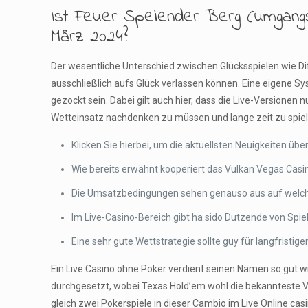
Ist Feuer Speiender Berg (umgang
März 2024?
Der wesentliche Unterschied zwischen Glücksspielen wie Di
ausschließlich aufs Glück verlassen können. Eine eigene Sy
gezockt sein. Dabei gilt auch hier, dass die Live-Version
Wetteinsatz nachdenken zu müssen und lange zeit zu spiele
Klicken Sie hierbei, um die aktuellsten Neuigkeiten ü
Wie bereits erwähnt kooperiert das Vulkan Vegas Casi
Die Umsatzbedingungen sehen genauso aus auf welch
Im Live-Casino-Bereich gibt ha sido Dutzende von Spie
Eine sehr gute Wettstrategie sollte guy für langfristig
Ein Live Casino ohne Poker verdient seinen Namen so gut wie
durchgesetzt, wobei Texas Hold’em wohl die bekannteste Ve
gleich zwei Pokerspiele in dieser Cambio im Live Online ca