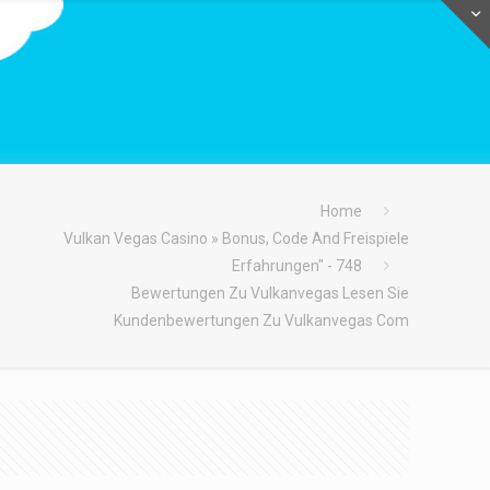
Home
Vulkan Vegas Casino » Bonus, Code And Freispiele
Erfahrungen" - 748
Bewertungen Zu Vulkanvegas Lesen Sie
Kundenbewertungen Zu Vulkanvegas Com