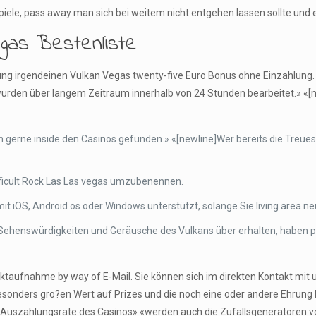
iele, pass away man sich bei weitem nicht entgehen lassen sollte und e
egas Bestenliste
erung irgendeinen Vulkan Vegas twenty-five Euro Bonus ohne Einzahlung.
wurden über langem Zeitraum innerhalb von 24 Stunden bearbeitet.» «[n
gerne inside den Casinos gefunden.» «[newline]Wer bereits die Treues
fficult Rock Las Las vegas umzubenennen.
 iOS, Android os oder Windows unterstützt, solange Sie living area neu
 Sehenswürdigkeiten und Geräusche des Vulkans über erhalten, haben 
taktaufnahme by way of E-Mail. Sie können sich im direkten Kontakt mi
onders gro?en Wert auf Prizes und die noch eine oder andere Ehrung leg
Auszahlungsrate des Casinos» «werden auch die Zufallsgeneratoren von 