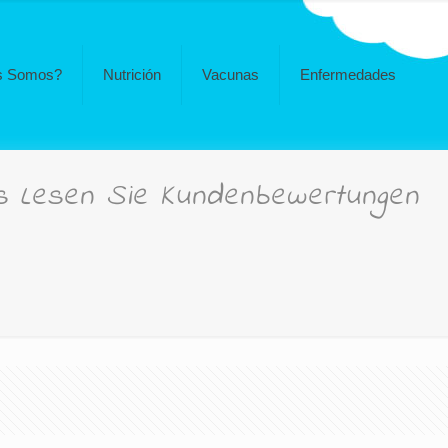
s Somos?
Nutrición
Vacunas
Enfermedades
s Lesen Sie Kundenbewertungen