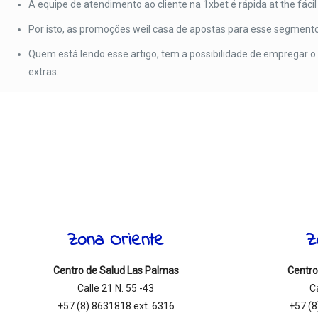
A equipe de atendimento ao cliente na 1xbet é rápida at the fácil
Por isto, as promoções weil casa de apostas para esse segment
Quem está lendo esse artigo, tem a possibilidade de empregar o
extras.
Zona Oriente
Z
Centro de Salud Las Palmas
Centro
Calle 21 N. 55 -43
C
+57 (8) 8631818 ext. 6316
+57 (8