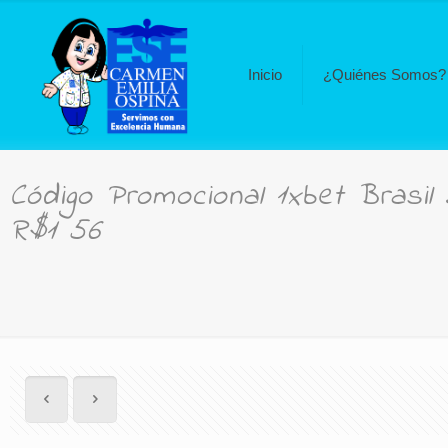
Inicio
¿Quiénes Somos?
Código Promocional 1xbet Brasil 
R$1 56