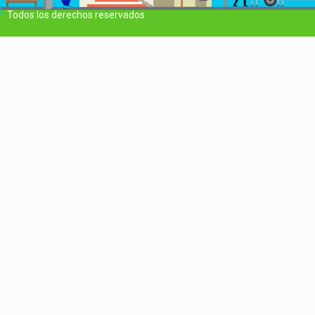
Todos los derechos reservados