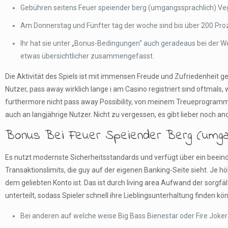
Gebühren seitens Feuer speiender berg (umgangssprachlich) Vega
Am Donnerstag und Fünfter tag der woche sind bis über 200 Proz
Ihr hat sie unter „Bonus-Bedingungen“ auch geradeaus bei der Web
etwas übersichtlicher zusammengefasst.
Die Aktivität des Spiels ist mit immensen Freude und Zufriedenheit 
Nutzer, pass away wirklich lange i am Casino registriert sind oftmal
furthermore nicht pass away Possibility, von meinem Treueprogramm zu
auch an langjährige Nutzer. Nicht zu vergessen, es gibt lieber noch 
Bonus Bei Feuer Speiender Berg (umgan
Es nutzt modernste Sicherheitsstandards und verfügt über ein beeindr
Transaktionslimits, die guy auf der eigenen Banking-Seite sieht. Je 
dem geliebten Konto ist. Das ist durch living area Aufwand der sorgfä
unterteilt, sodass Spieler schnell ihre Lieblingsunterhaltung finden kö
Bei anderen auf welche weise Big Bass Bienestar oder Fire Joker 