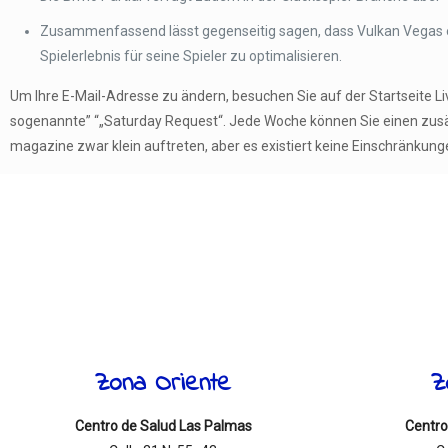
Zusammenfassend lässt gegenseitig sagen, dass Vulkan Vegas e
Spielerlebnis für seine Spieler zu optimalisieren.
Um Ihre E-Mail-Adresse zu ändern, besuchen Sie auf der Startseite Li
sogenannte” “„Saturday Request“. Jede Woche können Sie einen zusä
magazine zwar klein auftreten, aber es existiert keine Einschränkunge
Zona Oriente
Z
Centro de Salud Las Palmas
Centro