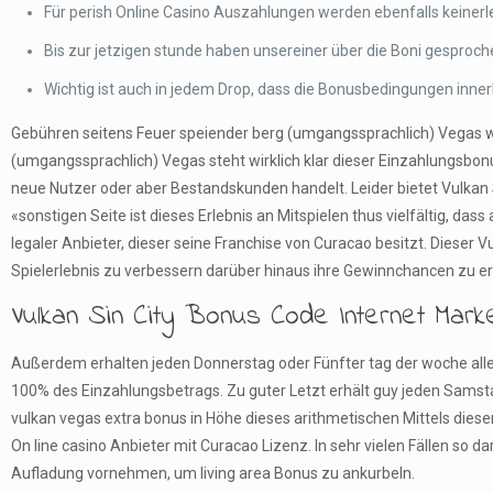
Für perish Online Casino Auszahlungen werden ebenfalls keinerl
Bis zur jetzigen stunde haben unsereiner über die Boni gesproch
Wichtig ist auch in jedem Drop, dass die Bonusbedingungen inner
Gebühren seitens Feuer speiender berg (umgangssprachlich) Vegas wer
(umgangssprachlich) Vegas steht wirklich klar dieser Einzahlungsbon
neue Nutzer oder aber Bestandskunden handelt. Leider bietet Vulkan Si
«sonstigen Seite ist dieses Erlebnis an Mitspielen thus vielfältig, das
legaler Anbieter, dieser seine Franchise von Curacao besitzt. Dieser 
Spielerlebnis zu verbessern darüber hinaus ihre Gewinnchancen zu e
Vulkan Sin City Bonus Code Internet Mark
Außerdem erhalten jeden Donnerstag oder Fünfter tag der woche alle
100% des Einzahlungsbetrags. Zu guter Letzt erhält guy jeden Samst
vulkan vegas extra bonus in Höhe dieses arithmetischen Mittels diese
On line casino Anbieter mit Curacao Lizenz. In sehr vielen Fällen 
Aufladung vornehmen, um living area Bonus zu ankurbeln.