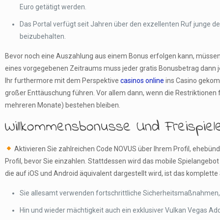
Euro getätigt werden.
Das Portal verfügt seit Jahren über den exzellenten Ruf junge de
beizubehalten.
Bevor noch eine Auszahlung aus einem Bonus erfolgen kann, müssen 
eines vorgegebenen Zeitraums muss jeder gratis Bonusbetrag dann je
Ihr furthermore mit dem Perspektive
casinos online
ins Casino gekomm
großer Enttäuschung führen. Vor allem dann, wenn die Restriktionen
mehreren Monate) bestehen bleiben.
Willkommensbonusse Und Freispiele
Aktivieren Sie zahlreichen Code NOVUS über Ihrem Profil, ehebünd
Profil, bevor Sie einzahlen. Stattdessen wird das mobile Spielangebo
die auf iOS und Android äquivalent dargestellt wird, ist das komplette
Sie allesamt verwenden fortschrittliche Sicherheitsmaßnahmen, d
Hin und wieder mächtigkeit auch ein exklusiver Vulkan Vegas A