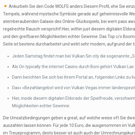
Ankurbeln Sie den Code WOLFS anders Diesem Profil, ehe Sie einza
Tempels, während mystische Symbole gerade auf geheimnisvolle We
atemberaubenden Galaxie des Online-Glücksspiels, bei wem pass away
regelrechte Rausch verspricht! Hier, within just diesem digitalen Eld
und den greifbaren Möglichkeiten echter Gewinne. Das Top c/o Boomera
Seite ist bestens durcharbeitet und wirkt sehr modern, aufgrund der
Jeden Samstag findet man bei Vulkan Sin city die sogenannte „S
Als On typically the internet Casino durch Boni gehört Vulkan L
Dann berichten Sie sich bei ihrem Portal an, folgenden Links zu
Das» «Bezahlangebot wird von Vulkan Vegas immer länderspezif
Hier, inside diesem digitalen Eldorado der Spielfreude, verschwi
Möglichkeiten echter Gewinne.
Die Umsatzbedingungen geben a great, auf welche weise oft Sie dwe
auszahlen lassen können. Für jede 10 Euro, die ausgenommen im Vulkan 
im Treueprogramm, desto besser ist auch auch der Umrechnungskurs