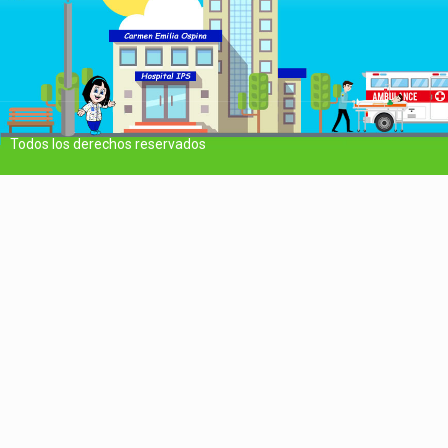
Todos los derechos reservados